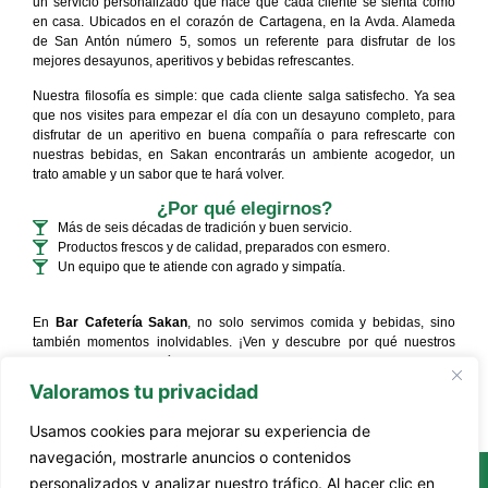
un servicio personalizado que hace que cada cliente se sienta como
en casa. Ubicados en el corazón de Cartagena, en la Avda. Alameda
de San Antón número 5, somos un referente para disfrutar de los
mejores desayunos, aperitivos y bebidas refrescantes.
Nuestra filosofía es simple: que cada cliente salga satisfecho. Ya sea
que nos visites para empezar el día con un desayuno completo, para
disfrutar de un aperitivo en buena compañía o para refrescarte con
nuestras bebidas, en Sakan encontrarás un ambiente acogedor, un
trato amable y un sabor que te hará volver.
¿Por qué elegirnos?
Más de seis décadas de tradición y buen servicio.
Productos frescos y de calidad, preparados con esmero.
Un equipo que te atiende con agrado y simpatía.
En
Bar Cafetería Sakan
, no solo servimos comida y bebidas, sino
también momentos inolvidables. ¡Ven y descubre por qué nuestros
clientes dicen que aquí
se desayuna y se come mejor que en casa
!
Valoramos tu privacidad
Usamos cookies para mejorar su experiencia de
navegación, mostrarle anuncios o contenidos
personalizados y analizar nuestro tráfico. Al hacer clic en